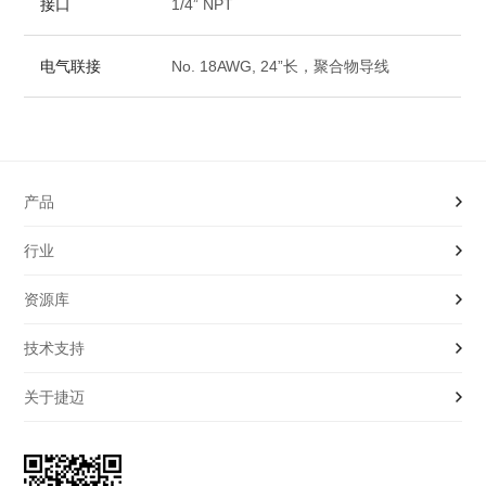
接口
1/4” NPT
电气联接
No. 18AWG, 24”长，聚合物导线
产品
行业
液位开关|传感器
资源库
压力开关|传感器
工程机械
技术支持
流量开关|传感器
氢能及燃料电池
产品样本
关于捷迈
电磁阀
光伏与半导体
行业解决方案
OEM制造服务
更多产品
医疗科学
应用白皮书
定制解决方案
捷迈介绍