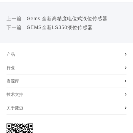
上一篇：
Gems 全新高精度电位式液位传感器
下一篇：
GEMS全新LS350液位传感器
产品
行业
液位开关|传感器
资源库
压力开关|传感器
工程机械
技术支持
流量开关|传感器
氢能及燃料电池
产品样本
关于捷迈
电磁阀
光伏与半导体
行业解决方案
OEM制造服务
更多产品
医疗科学
应用白皮书
定制解决方案
捷迈介绍